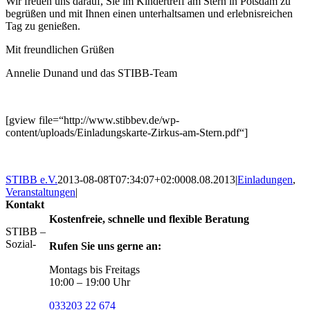
Wir freuen uns darauf, Sie im Kindertreff am Stern in Potsdam zu
begrüßen und mit Ihnen einen unterhaltsamen und erlebnisreichen
Tag zu genießen.
Mit freundlichen Grüßen
Annelie Dunand und das STIBB-Team
[gview file=“http://www.stibbev.de/wp-
content/uploads/Einladungskarte-Zirkus-am-Stern.pdf“]
STIBB e.V.
2013-08-08T07:34:07+02:00
08.08.2013
|
Einladungen
,
Veranstaltungen
|
Kontakt
Kostenfreie, schnelle und flexible Beratung
STIBB –
Sozial-
Rufen Sie uns gerne an:
Montags bis Freitags
10:00 – 19:00 Uhr
033203 22 674