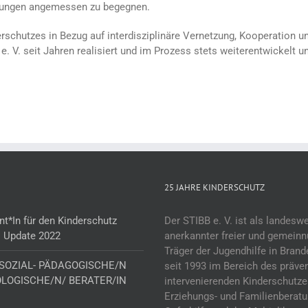
rdungen angemessen zu begegnen.
chutzes in Bezug auf interdisziplinäre Vernetzung, Kooperation u
e. V. seit Jahren realisiert und im Prozess stets weiterentwickelt u
25 JAHRE KINDERSCHUTZ
nt*In für den Kinderschutz
Der STIBB e. V. ist als landeswe
! Update 2022
anerkannter freier und gemeinn
Träger der Jugendhilfe in Bran
 SOZIAL- PÄDAGOGISCHE/N
seit 1993 im Bereich des präve
LOGISCHE/N/ BERATER/IN
intervenierenden Kinderschutze
Erziehungs- und Familienberatu