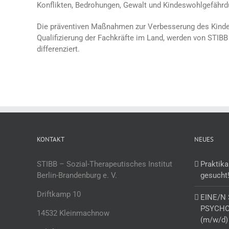
Konflikten, Bedrohungen, Gewalt und Kindeswohlgefäh
Die präventiven Maßnahmen zur Verbesserung des Kinders
Qualifizierung der Fachkräfte im Land, werden von STIBB 
differenziert.
KONTAKT
NEUES
STIBB – Sozial-Therapeutisches Institut
Praktika
Berlin-Brandenburg e. V.
gesucht
Driftkamp 10
EINE/N
PSYCHO
14532 Kleinmachnow
(m/w/d)