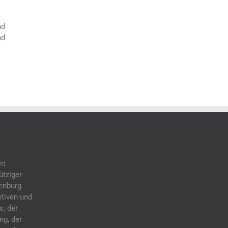
nd
nd
it
ütziger
denburg
ntiven und
s, der
ng, der