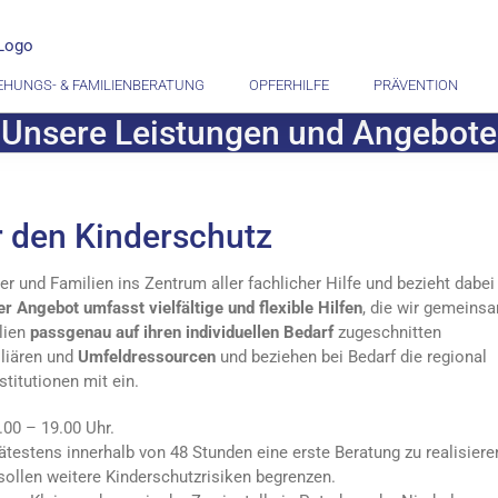
EHUNGS- & FAMILIENBERATUNG
OPFERHILFE
PRÄVENTION
Unsere Leistungen und Angebote
 den Kinderschutz
er und Familien ins Zentrum aller fachlicher Hilfe und bezieht dabei
r Angebot umfasst vielfältige und flexible Hilfen
, die wir gemeins
lien
passgenau auf ihren individuellen Bedarf
zugeschnitten
iliären und
Umfeldressourcen
und beziehen bei Bedarf die regional
titutionen mit ein.
00 – 19.00 Uhr.
ätestens innerhalb von 48 Stunden eine erste Beratung zu realisiere
ollen weitere Kinderschutzrisiken begrenzen.