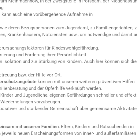
rum Kleinmachnow, in der Zweigstelle in Potsdam, der Niederlassun
ng.
, kann auch eine vorübergehende Aufnahme in
wie deren Bezugspersonen zum Jugendamt, zu Familiengerichten, z
rzten, Krankenhäusern, Notdiensten usw., um notwendige und damit 
erursachungsfaktoren für Kindeswohlgefährdung.
isierung und Förderung ihrer Persönlichkeit.
 Isolation und zur Stärkung von Kindern. Auch hier können sich die
treuung bzw. der Hilfe vor Ort.
nderschutzangebote
können mit unseren weiteren präventiven Hilfen
lienberatung und der Opferhilfe verknüpft werden.
 Kinder und Jugendliche, eigenen Gefährdungen schneller und effekt
 Wiederholungen vorzubeugen.
positiver und stärkender Gemeinschaft über gemeinsame Aktivitäte
meinsam mit unseren Familien
, Eltern, Kindern und Ratsuchenden in
den jeweils neuen Erscheinungsformen von inner- und außerfamiliären