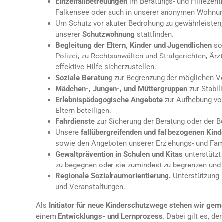
Einzelfallbetreuungen
im Beratungs- und Hilfezent
Falkensee oder auch in unserer anonymen Wohnu
Um Schutz vor akuter Bedrohung zu gewährleisten
unserer
Schutzwohnung
stattfinden.
Begleitung der Eltern, Kinder und Jugendlichen
so
Polizei, zu Rechtsanwälten und Strafgerichten, Ä
effektive Hilfe sicherzustellen.
Soziale Beratung
zur Begrenzung der möglichen V
Mädchen-, Jungen-, und Müttergruppen
zur Stabil
Erlebnispädagogische Angebote
zur Aufhebung von
Eltern beteiligen.
Fahrdienste
zur Sicherung der Beratung oder der Be
Unsere
fallübergreifenden und fallbezogenen Ki
sowie den Angeboten unserer Erziehungs- und Fami
Gewaltprävention in Schulen und Kitas
unterstützt
zu begegnen oder sie zumindest zu begrenzen und
Regionale Sozialraumorientierung.
Unterstützung 
und Veranstaltungen.
Als
Initiator für neue Kinderschutzwege stehen wir ge
einem
Entwicklungs- und Lernprozess
. Dabei gilt es, 