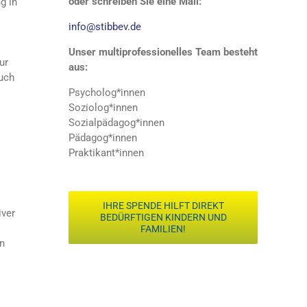
oder schreiben Sie eine Mail:
g in
info@stibbev.de
Unser multiprofessionelles Team besteht
ur
aus:
auch
Psycholog*innen
Soziolog*innen
Sozialpädagog*innen
Pädagog*innen
Praktikant*innen
IHRE SPENDE HILFT DIREKT
iver
BEDÜRFTIGEN KINDERN UND
FAMILIEN!
n