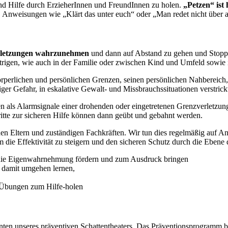
und Hilfe durch ErzieherInnen und FreundInnen zu holen.
„Petzen“ ist
Anweisungen wie „Klärt das unter euch“ oder „Man redet nicht über a
rletzungen wahrzunehmen
und dann auf Abstand zu gehen und Stopps
altrigen, wie auch in der Familie oder zwischen Kind und Umfeld sowi
e körperlichen und persönlichen Grenzen, seinen persönlichen Nahbereich
r Gefahr, in eskalative Gewalt- und Missbrauchssituationen verstrick
en als Alarmsignale einer drohenden oder eingetretenen Grenzverle
ritte zur sicheren Hilfe können dann geübt und gebahnt werden.
nen Eltern und zuständigen Fachkräften. Wir tun dies regelmäßig auf A
 die Effektivität zu steigern und den sicheren Schutz durch die Ebene
ch die Eigenwahrnehmung fördern und zum Ausdruck bringen
 damit umgehen lernen,
, Übungen zum Hilfe-holen
enten unseres präventiven Schattentheaters. Das Präventionsprogramm b