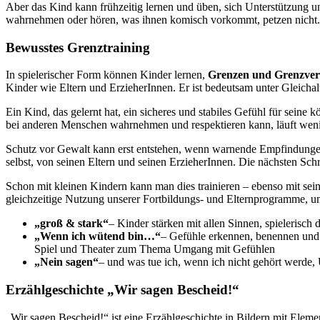
Aber das Kind kann frühzeitig lernen und üben, sich Unterstützung 
wahrnehmen oder hören, was ihnen komisch vorkommt, petzen nicht. 
Bewusstes Grenztraining
In spielerischer Form können Kinder lernen,
Grenzen und Grenzve
Kinder wie Eltern und ErzieherInnen. Er ist bedeutsam unter Gleich
Ein Kind, das gelernt hat, ein sicheres und stabiles Gefühl für sein
bei anderen Menschen wahrnehmen und respektieren kann, läuft wenige
Schutz vor Gewalt kann erst entstehen, wenn warnende Empfindung
selbst, von seinen Eltern und seinen ErzieherInnen. Die nächsten Sch
Schon mit kleinen Kindern kann man dies trainieren – ebenso mit sei
gleichzeitige Nutzung unserer Fortbildungs- und Elternprogramme, um
„groß & stark“
– Kinder stärken mit allen Sinnen, spieleris
„Wenn ich wütend bin…“
– Gefühle erkennen, benennen und
Spiel und Theater zum Thema Umgang mit Gefühlen
„Nein sagen“
– und was tue ich, wenn ich nicht gehört werde
Erzählgeschichte „Wir sagen Bescheid!“
„Wir sagen Bescheid!“ ist eine Erzählgeschichte in Bildern mit Elem