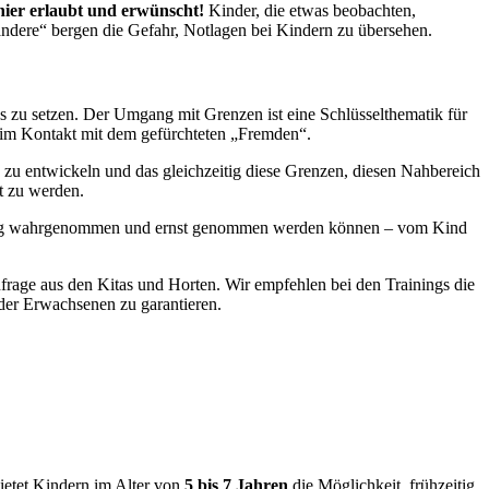
 hier erlaubt und erwünscht!
Kinder, die etwas beobachten,
ndere“ bergen die Gefahr, Notlagen bei Kindern zu übersehen.
 zu setzen. Der Umgang mit Grenzen ist eine Schlüsselthematik für
e im Kontakt mit dem gefürchteten „Fremden“.
, zu entwickeln und das gleichzeitig diese Grenzen, diesen Nahbereich
t zu werden.
tzung wahrgenommen und ernst genommen werden können – vom Kind
nfrage aus den Kitas und Horten. Wir empfehlen bei den Trainings die
 der Erwachsenen zu garantieren.
ietet Kindern im Alter von
5 bis 7 Jahren
die Möglichkeit, frühzeitig