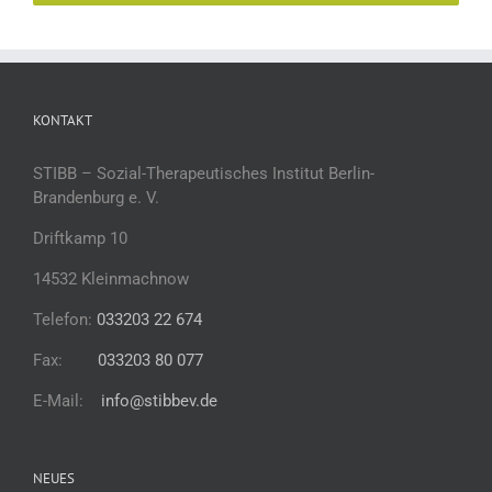
KONTAKT
STIBB – Sozial-Therapeutisches Institut Berlin-
Brandenburg e. V.
Driftkamp 10
14532 Kleinmachnow
Telefon:
033203 22 674
Fax:
033203 80 077
E-Mail:
info@stibbev.de
NEUES