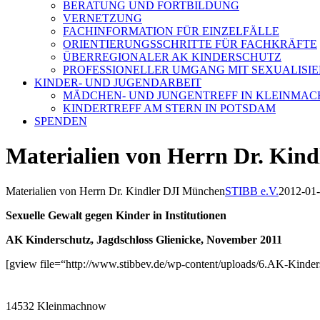
BERATUNG UND FORTBILDUNG
VERNETZUNG
FACHINFORMATION FÜR EINZELFÄLLE
ORIENTIERUNGSSCHRITTE FÜR FACHKRÄFTE
ÜBERREGIONALER AK KINDERSCHUTZ
PROFESSIONELLER UMGANG MIT SEXUALISI
KINDER- UND JUGENDARBEIT
MÄDCHEN- UND JUNGENTREFF IN KLEINMA
KINDERTREFF AM STERN IN POTSDAM
SPENDEN
Materialien von Herrn Dr. Kin
Materialien von Herrn Dr. Kindler DJI München
STIBB e.V.
2012-01
Sexuelle Gewalt gegen Kinder in Institutionen
AK Kinderschutz, Jagdschloss Glienicke, November 2011
[gview file=“http://www.stibbev.de/wp-content/uploads/6.AK-Kinder
14532 Kleinmachnow