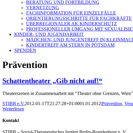
BERATUNG UND FORTBILDUNG
VERNETZUNG
FACHINFORMATION FÜR EINZELFÄLLE
ORIENTIERUNGSSCHRITTE FÜR FACHKRÄFTE
ÜBERREGIONALER AK KINDERSCHUTZ
PROFESSIONELLER UMGANG MIT SEXUALISI
KINDER- UND JUGENDARBEIT
MÄDCHEN- UND JUNGENTREFF IN KLEINMA
KINDERTREFF AM STERN IN POTSDAM
SPENDEN
Prävention
Schattentheater „Gib nicht auf!“
Theaterszenen in Zusammenarbeit mit "Theater ohne Grenzen, Wien" z
STIBB e.V.
2012-01-17T21:27:28+01:00
01.01.2012
|
Prävention
,
Vera
Weiterlesen
Kontakt
STIBB – Sozial-Therapeutisches Institut Berlin-Brandenburg e. V.