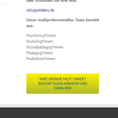
oder schreiben Sie eine Mail:
info@stibbev.de
Unser multiprofessionelles Team besteht
aus:
Psycholog*innen
Soziolog*innen
Sozialpädagog*innen
Pädagog*innen
Praktikant*innen
IHRE SPENDE HILFT DIREKT
BEDÜRFTIGEN KINDERN UND
FAMILIEN!