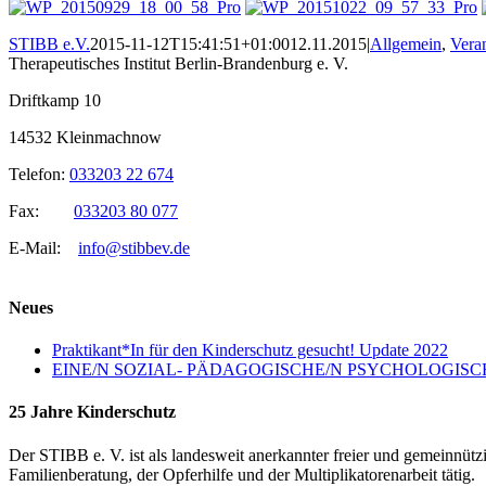
STIBB e.V.
2015-11-12T15:41:51+01:00
12.11.2015
|
Allgemein
,
Vera
Therapeutisches Institut Berlin-Brandenburg e. V.
Driftkamp 10
14532 Kleinmachnow
Telefon:
033203 22 674
Fax:
033203 80 077
E-Mail:
info@stibbev.de
Neues
Praktikant*In für den Kinderschutz gesucht! Update 2022
EINE/N SOZIAL- PÄDAGOGISCHE/N PSYCHOLOGISCHE
25 Jahre Kinderschutz
Der STIBB e. V. ist als landesweit anerkannter freier und gemeinnüt
Familienberatung, der Opferhilfe und der Multiplikatorenarbeit tätig.